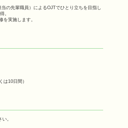
担当の先輩職員）によるOJTでひとり立ちを目指し
習得。
修を実施します。
くは10日間）
さい。