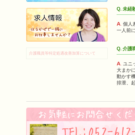
未経
Q.
A
個人
.
一人前
介護
Q.
介護職員等特定処遇改善加算について
A
ユニ
.
大まか
動かす
排泄、