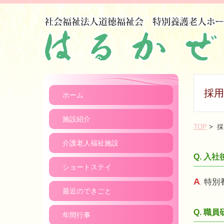
採用
ホーム
施設紹介
TOP
> 採
介護老人福祉施設
入社
Q.
ショートステイ
A
特別
.
最近のできごと
職員
Q.
年間行事