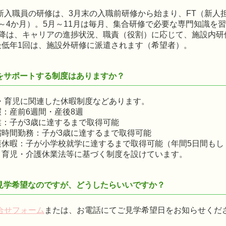
新入職員の研修は、3月末の入職前研修から始まり、FT（新人
～4か月）。5月～11月は毎月、集合研修で必要な専門知識を
以降は、キャリアの進捗状況、職責（役割）に応じて、施設内研
最低年1回は、施設外研修に派遣されます（希望者）。
をサポートする制度はありますか？
・育児に関連した休暇制度などあります。
：産前6週間・産後8週
業：子が3歳に達するまで取得可能
縮時間勤務：子が3歳に達するまで取得可能
護休暇：子が小学校就学に達するまで取得可能（年間5日間もし
、育児・介護休業法等に基づく制度を設けています。
見学希望なのですが、どうしたらいいですか？
合せフォーム
または、お電話にてご見学希望日をお知らせくだ