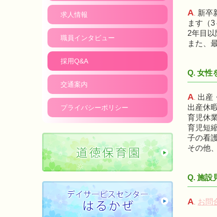
A
新卒
.
求人情報
ます（3
2年目
職員インタビュー
また、
採用Q&A
女性
Q.
交通案内
A
出産
.
出産休暇
プライバシーポリシー
育児休
育児短
子の看
その他
施設
Q.
A
お問
.