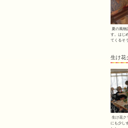
夏の風物
す。はじ
てくるそ
生け花
生け花ク
にも少し