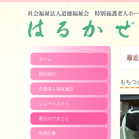
最近
ホーム
施設紹介
もちつ
介護老人福祉施設
ショートステイ
最近のできごと
年間行事