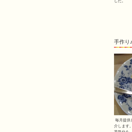
した。
手作り
毎月提供
介します
茶気分を