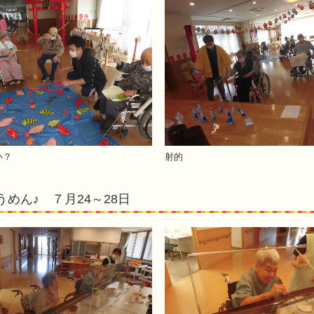
い？
射的
うめん♪ ７月24～28日