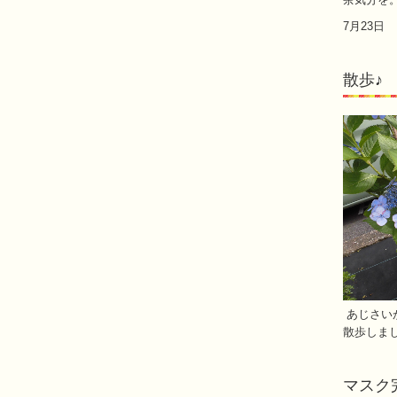
7月23日
散歩♪ 
あじさい
散歩しま
マスク完