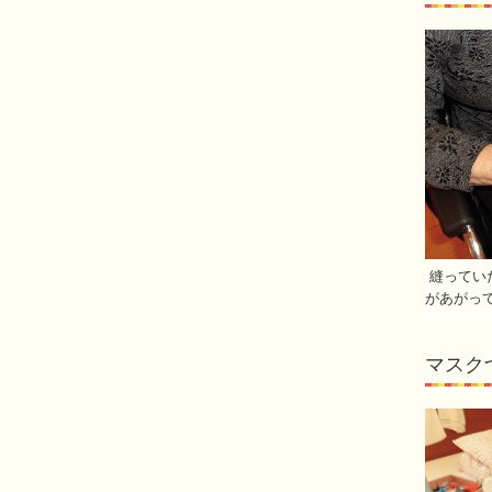
縫ってい
があがっ
マスク