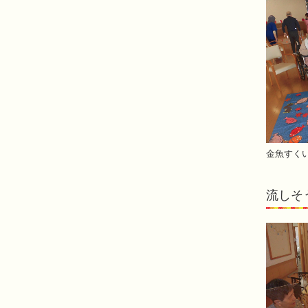
金魚すく
流しそ